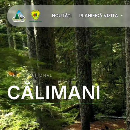
NOUTĂȚI
PLANIFICĂ VIZITA
PARCUL NAȚIONAL
CĂLIMANI