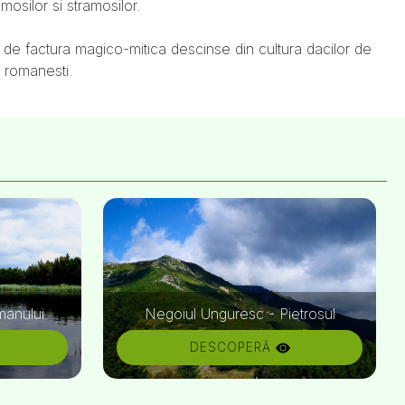
mosilor si stramosilor.
 de factura magico-mitica descinse din cultura dacilor de
e romanesti.
manului
Negoiul Unguresc - Pietrosul
DESCOPERĂ