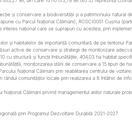
53.663,27 lei, din care 16.110.613,78 lei (85%) reprezintă cof
cție și conservare a biodiversității și a patrimoniului natural di
pune cu Parcul Național Călimani), ROSCI0051 Cușma (partea
 de interes național care se suprapun cu acestea, prin imple
lor și habitatelor de importanță comunitară de pe teritoriul Parc
uri active de conservare și strategii de monitorizare adecvate
 cu structură și funcții îmbunătățite, 404,03 ha habitat specifi
mbunătățită, monitorizarea stării de conservare a 15 tipuri de h
 Parcului Național Călimani prin reabilitarea centrului de vizitare
în rândul comunităților locale prin realizarea a 8 întâlniri de 
rcului Național Călimani privind managementul ariilor naturale pr
egională prin Programul Dezvoltare Durabilă 2021-2027.