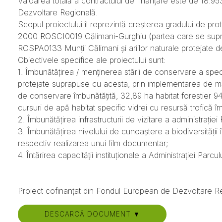
Valoarea totală a contractului de finanțare este de 18.9
Dezvoltare Regională.
Scopul proiectului îl reprezintă creșterea gradului de prote
2000 ROSCI0019 Călimani-Gurghiu (partea care se supra
ROSPA0133 Munții Călimani și ariilor naturale protejate
Obiectivele specifice ale proiectului sunt:
1. Îmbunătățirea / menținerea stării de conservare a specii
protejate suprapuse cu acesta, prin implementarea de măs
de conservare îmbunătățită, 32,89 ha habitat forestier 9410
cursuri de apă habitat specific vidrei cu resursă trofică î
2. Îmbunătățirea infrastructurii de vizitare a administrației
3. Îmbunătățirea nivelului de cunoaștere a biodiversității 
respectiv realizarea unui film documentar;
4. Întărirea capacității instituționale a Administrației Pa
Proiect cofinanțat din Fondul European de Dezvoltare R
DESCARCĂ DOCUMENT ▼