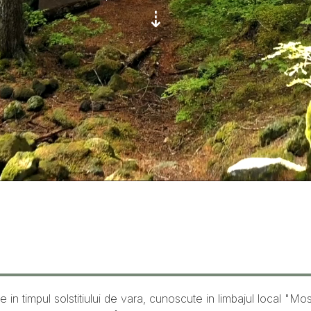
⇣
 in timpul solstitiului de vara, cunoscute in limbajul local "Mo