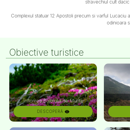
stravechiul cult dacic
Complexul statuar 12 Apostoli precum si varful Lucaciu a
odinioara s
Obiective turistice
Înflorirea Bujorului de Munte
DESCOPERĂ