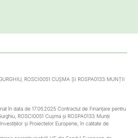
GURGHIU, ROSCI0051 CUȘMA ȘI ROSPA0133 MUNȚII
în data de 17.06.2025 Contractul de Finanțare pentru
ani-Gurghiu, ROSCI0051 Cușma și ROSPA0133 Munții
stițiilor și Proiectelor Europene, ȋn calitate de