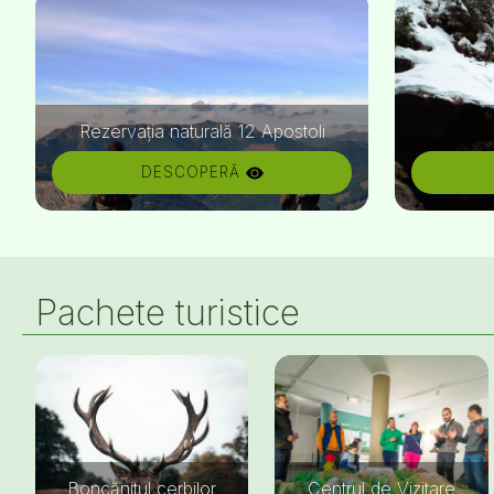
Rezervația naturală 12 Apostoli
DESCOPERĂ
Pachete turistice
Boncănitul cerbilor
Centrul de Vizitare