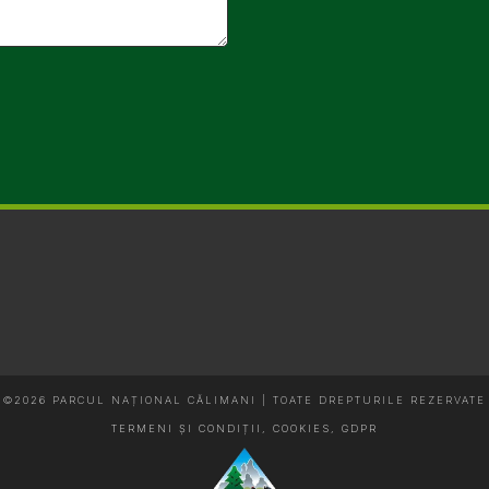
©2026 PARCUL NAȚIONAL CĂLIMANI | TOATE DREPTURILE REZERVATE
TERMENI ȘI CONDIȚII, COOKIES, GDPR