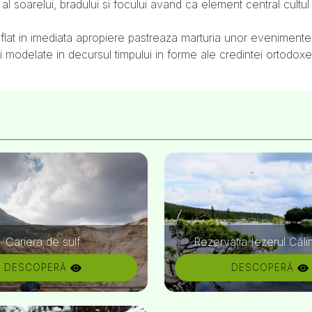
 al soarelui, bradului si focului avand ca element central cultul 
flat in imediata apropiere pastreaza marturia unor evenimente
i modelate in decursul timpului in forme ale credintei ortodox
Cariera de sulf
Rezervația Iezerul Căli
DESCOPERĂ
DESCOPERĂ