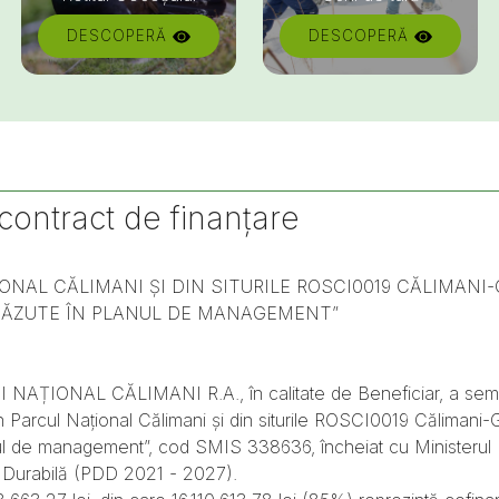
DESCOPERĂ
DESCOPERĂ
ontract de finanțare
ONAL CĂLIMANI ȘI DIN SITURILE ROSCI0019 CĂLIMANI-
VĂZUTE ÎN PLANUL DE MANAGEMENT”
IONAL CĂLIMANI R.A., în calitate de Beneficiar, a semnat 
din Parcul Național Călimani și din siturile ROSCI0019 Călim
l de management”, cod SMIS 338636, încheiat cu Ministerul Inve
 Durabilă (PDD 2021 - 2027).