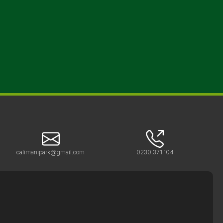
calimanipark@gmail.com
0230.371.104