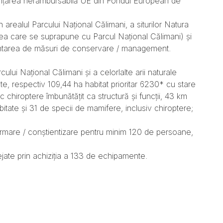
inanțarea nerambursabilă UE din Fondul European de
n arealul Parcului Național Călimani, a siturilor Natura
 care se suprapune cu Parcul Național Călimani) și
mentarea de măsuri de conservare / management.
ului Național Călimani și a celorlalte arii naturale
, respectiv 109,44 ha habitat prioritar 6230* cu stare
c chiroptere îmbunătățit ca structură și funcții, 43 km
abitate și 31 de specii de mamifere, inclusiv chiroptere;
;
informare / conștientizare pentru minim 120 de persoane,
otejate prin achiziția a 133 de echipamente.