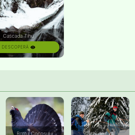
Cascada Tihu
DESCOPERĂ
Rotitul Cocoșului
Schi de tură