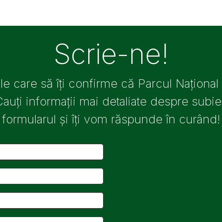
Scrie-ne!
ile care să îți confirme că Parcul Național
Cauți informații mai detaliate despre sub
formularul și îți vom răspunde în curând!