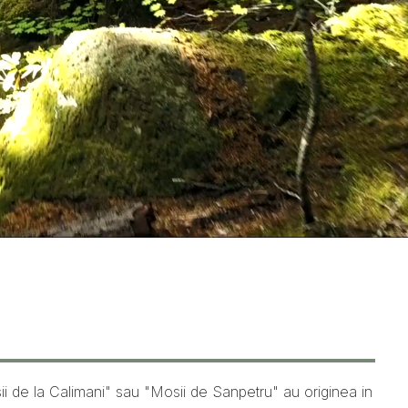
sii de la Calimani" sau "Mosii de Sanpetru" au originea in