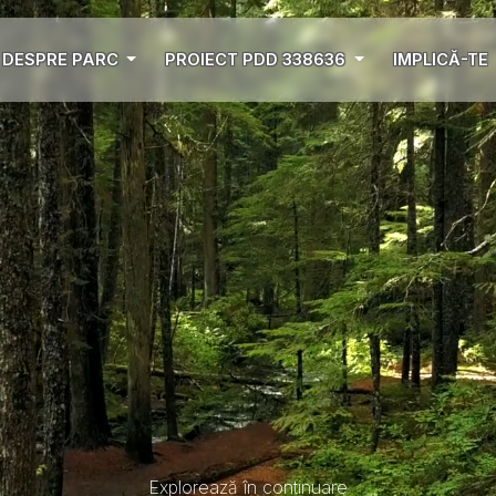
DESPRE PARC
PROIECT PDD 338636
IMPLICĂ-TE
Explorează în continuare