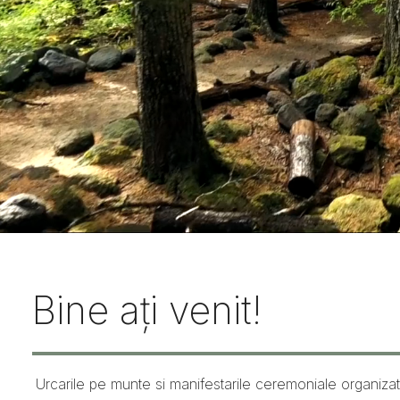
Bine ați venit!
Urcarile pe munte si manifestarile ceremoniale organizate