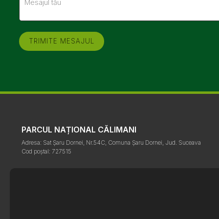
PARCUL NAȚIONAL CĂLIMANI
Adresa: Sat Șaru Dornei, Nr.54C, Comuna Șaru Dornei, Jud. Suceava
Cod poștal: 727515