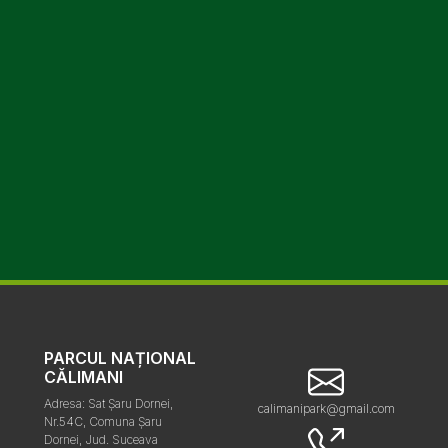
PARCUL NAȚIONAL
CĂLIMANI
Adresa: Sat Șaru Dornei,
calimanipark@gmail.com
Nr.54C, Comuna Șaru
Dornei, Jud. Suceava