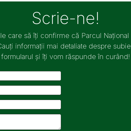
Scrie-ne!
ile care să îți confirme că Parcul Național
Cauți informații mai detaliate despre sub
formularul și îți vom răspunde în curând!