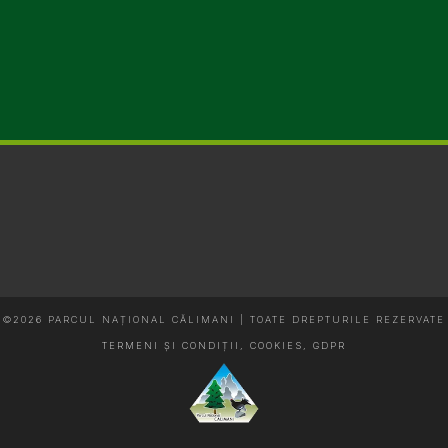
©2026 PARCUL NAȚIONAL CĂLIMANI | TOATE DREPTURILE REZERVATE
TERMENI ȘI CONDIȚII, COOKIES, GDPR