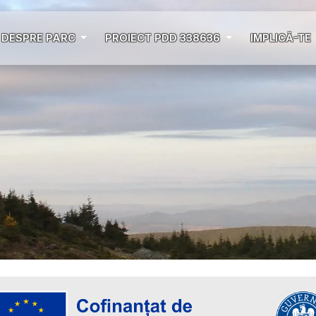
DESPRE PARC
PROIECT PDD 338636
IMPLICĂ-TE