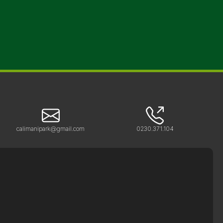
calimanipark@gmail.com
0230.371.104