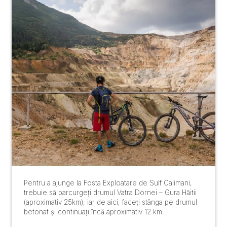
Pentru a ajunge la Fosta Exploatare de Sulf Calimani,
trebuie să parcurgeți drumul Vatra Dornei – Gura Hăitii
(aproximativ 25km), iar de aici, faceți stânga pe drumul
betonat și continuați încă aproximativ 12 km.