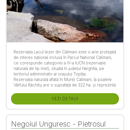
Rezervația Lacul Iezer din Călimani este o arie protejată
de interes național inclusă în Parcul National Călimani,
ce corespunde categoriei a IV-a IUCN (rezervație
naturală de tip mixt), situată în județul Harghita, pe
teritoriul administrativ al orașului Toplița.
Rezervația naturală aflată în Munții Călimani, la poalele
Vârfului Răchitiș are o suprafață de 322 ha. și reprezintă
un lac de baraj natural (Lacul Iezerul Călimanilor) și zona
limitrofă, cu o vegetație de arbuști de jneapăn (Pinus
VEZI DETALII
mugo) sau ienupăr (din genul Juniperus sibirica); cu
specii floristice rare, printre care și bujorul de munte
(Rhododendron) cunoscut și sub numele de smârdar,
precum și specii faunistice de mamifere, păsări,
Negoiul Unguresc - Pietrosul
insecte, reptile și batracieni, specifice Carpaților
Orientali.