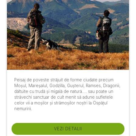
Peisaj de poveste străjuit de forme ciudate precum
Moșul, Mareșalul, Godzilla, Gușterul, Ramses, Dragonii,
dăltuite cu trudă și migală de natură.... sau poate un
străvechi sanctuar de cult menit să adune sufletele
celor vii a moșilor și strămoșilor noștri la Ospățul
nemuririi.
VEZI DETALII