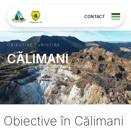
CONTACT
OBIECTIVE TURISTICE
CĂLIMANI
Explorează în continuare
⇣
Obiective în Călimani