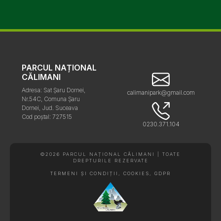
PARCUL NAȚIONAL
CĂLIMANI
Adresa: Sat Șaru Dornei,
calimanipark@gmail.com
Nr.54C, Comuna Șaru
Dornei, Jud. Suceava
Cod poștal: 727515
0230.371.104
©2026 PARCUL NAȚIONAL CĂLIMANI | TOATE
DREPTURILE REZERVATE
TERMENI ȘI CONDIȚII, COOKIES, GDPR