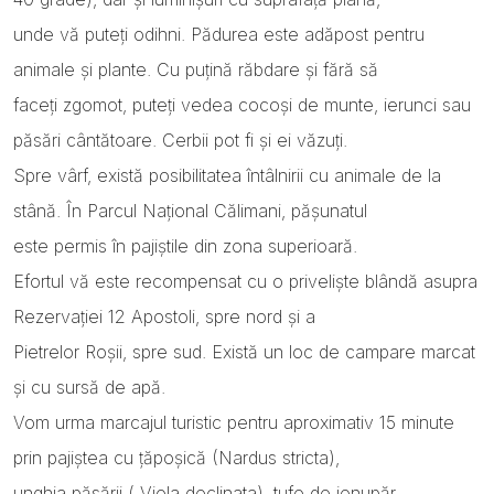
unde vă puteți odihni. Pădurea este adăpost pentru
animale și plante. Cu puțină răbdare și fără să
faceți zgomot, puteți vedea cocoși de munte, ierunci sau
păsări cântătoare. Cerbii pot fi și ei văzuți.
Spre vârf, există posibilitatea întâlnirii cu animale de la
stână. În Parcul Național Călimani, pășunatul
este permis în pajiștile din zona superioară.
Efortul vă este recompensat cu o priveliște blândă asupra
Rezervației 12 Apostoli, spre nord și a
Pietrelor Roșii, spre sud. Există un loc de campare marcat
și cu sursă de apă.
Vom urma marcajul turistic pentru aproximativ 15 minute
prin pajiștea cu țăpoșică (Nardus stricta),
unghia păsării ( Viola declinata), tufe de ienupăr