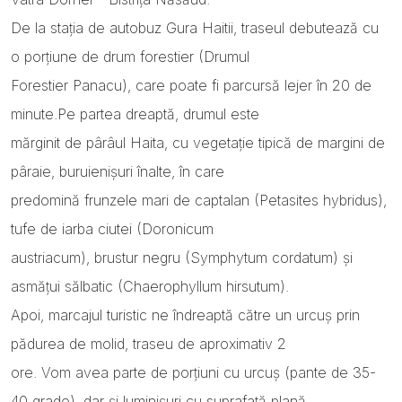
De la stația de autobuz Gura Haitii, traseul debutează cu
o porțiune de drum forestier (Drumul
Forestier Panacu), care poate fi parcursă lejer în 20 de
minute.Pe partea dreaptă, drumul este
mărginit de pârâul Haita, cu vegetație tipică de margini de
pâraie, buruienișuri înalte, în care
predomină frunzele mari de captalan (Petasites hybridus),
tufe de iarba ciutei (Doronicum
austriacum), brustur negru (Symphytum cordatum) și
asmățui sălbatic (Chaerophyllum hirsutum).
Apoi, marcajul turistic ne îndreaptă către un urcuș prin
pădurea de molid, traseu de aproximativ 2
ore. Vom avea parte de porțiuni cu urcuș (pante de 35-
40 grade), dar și luminișuri cu suprafață plană,