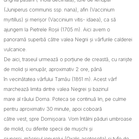
(Juniperus communis ssp. nana), afin (Vaccinium
myrtillus) și merișor (Vaccinium vitis- idaea), ca să
ajungem la Pietrele Roșii (1705 m). Aici avem o
panoramă superbă către valea Negrii și vârfurile calderei
vulcanice.
De aici, traseul urmează o porțiune de creastă, cu rariște
de molid și ienupăr, aproximativ 2 ore, până
în vecinătatea vârfului Tamău (1861 m). Acest vârf
marchează limita dintre valea Negrei și bazinul
mare al râului Dorna. Poteca se continuă lin, pe culme
pentru aproximativ 30 minute, apoi coboară
către vest, spre Dornișoara. Vom întâlni păduri umbroase
de molid, cu diferite specii de mușchi și
ciuperci, măcrișul iepurelui (Oxalis acetosella) și tufe de