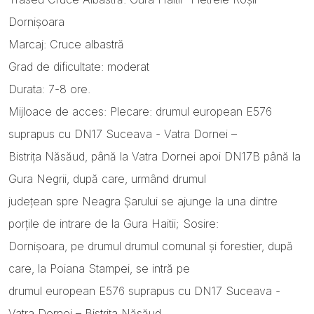
Dornișoara
Marcaj: Cruce albastră
Grad de dificultate: moderat
Durata: 7-8 ore.
Mijloace de acces: Plecare: drumul european E576
suprapus cu DN17 Suceava - Vatra Dornei –
Bistriţa Năsăud, până la Vatra Dornei apoi DN17B până la
Gura Negrii, după care, urmând drumul
judeţean spre Neagra Şarului se ajunge la una dintre
porţile de intrare de la Gura Haitii; Sosire:
Dornişoara, pe drumul drumul comunal şi forestier, după
care, la Poiana Stampei, se intră pe
drumul european E576 suprapus cu DN17 Suceava -
Vatra Dornei – Bistriţa Năsăud.