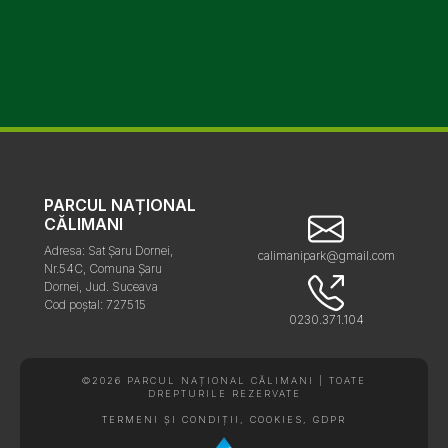
PARCUL NAȚIONAL
CĂLIMANI
Adresa: Sat Șaru Dornei,
calimanipark@gmail.com
Nr.54C, Comuna Șaru
Dornei, Jud. Suceava
Cod poștal: 727515
0230.371.104
©2026 PARCUL NAȚIONAL CĂLIMANI | TOATE
DREPTURILE REZERVATE
TERMENI ȘI CONDIȚII, COOKIES, GDPR